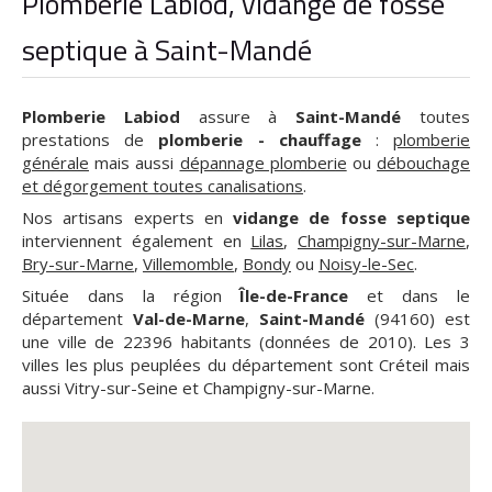
Plomberie Labiod, vidange de fosse
septique à Saint-Mandé
Plomberie Labiod
assure à
Saint-Mandé
toutes
prestations de
plomberie - chauffage
:
plomberie
générale
mais aussi
dépannage plomberie
ou
débouchage
et dégorgement toutes canalisations
.
Nos artisans experts en
vidange de fosse septique
interviennent également en
Lilas
,
Champigny-sur-Marne
,
Bry-sur-Marne
,
Villemomble
,
Bondy
ou
Noisy-le-Sec
.
Située dans la région
Île-de-France
et dans le
département
Val-de-Marne
,
Saint-Mandé
(94160) est
une ville de 22396 habitants (données de 2010). Les 3
villes les plus peuplées du département sont Créteil mais
aussi Vitry-sur-Seine et Champigny-sur-Marne.