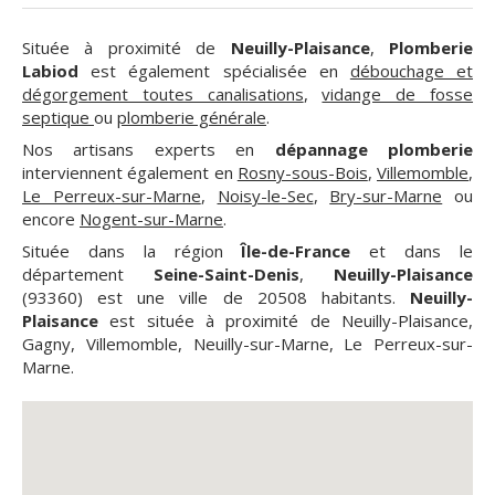
Située à proximité de
Neuilly-Plaisance
,
Plomberie
Labiod
est également spécialisée en
débouchage et
dégorgement toutes canalisations
,
vidange de fosse
septique
ou
plomberie générale
.
Nos artisans experts en
dépannage plomberie
interviennent également en
Rosny-sous-Bois
,
Villemomble
,
Le Perreux-sur-Marne
,
Noisy-le-Sec
,
Bry-sur-Marne
ou
encore
Nogent-sur-Marne
.
Située dans la région
Île-de-France
et dans le
département
Seine-Saint-Denis
,
Neuilly-Plaisance
(93360) est une ville de 20508 habitants.
Neuilly-
Plaisance
est située à proximité de Neuilly-Plaisance,
Gagny, Villemomble, Neuilly-sur-Marne, Le Perreux-sur-
Marne.